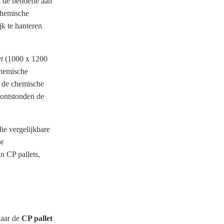
t de behoefte aan
 chemische
k te hanteren
t
(1000 x 1200
chemische
m de chemische
 ontstonden de
ie vergelijkbare
or
n CP pallets,
waar de
CP pallet