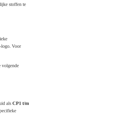
ijke stoffen te
ieke
-logo. Voor
e volgende
uid als
CP1 t/m
pecifieke