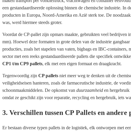
maken transport per vorkheftruck, vrachtwagen en container eenvou
een gestandaardiseerde oplossing binnen de chemische industrie. In d
producten in Europa, Noord-Amerika en Azië sterk toe. De noodzaak 
was, werd hiermee steeds groter.
Voordat de CP-pallet zijn opmars maakte, gebruikten veel bedrijven i
mm). Hoewel deze formaten in grote delen van de industrie gangbaar wa
producties, zoals het stapelen van vaten, bigbags en IBC-containers,
sector met een reeks gestandaardiseerde pallets die specifiek ontwik
CP1 t/m CP9 pallets
, elk met een eigen formaat en draagkracht.
Tegenwoordig zijn
CP pallets
niet meer weg te denken uit de chemisch
veiligheidseisen hanteren, zoals de farmaceutische industrie, de voed
schoonmaakmiddelen. De opkomst van
duurzaamheid
en hergebruik i
omdat ze geschikt zijn voor reparatie, recycling en hergebruik, iets w
3. Verschillen tussen CP Pallets en andere 
Er bestaan diverse typen pallets in de logistiek, elk ontworpen met e