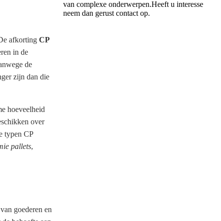
van complexe onderwerpen.Heeft u interesse
neem dan gerust contact op.
 De afkorting
CP
eren in de
 vanwege de
ger zijn dan die
me hoeveelheid
eschikken over
de typen CP
ie pallets
,
n van goederen en