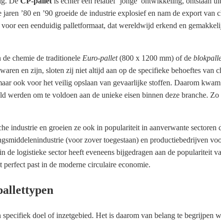
dig. De
CP-pallet
is echter een relatief ‘jonge’ ontwikkeling, ontstaan ui
e jaren ’80 en ’90 groeide de industrie explosief en nam de export van
voor een eenduidig palletformaat, dat wereldwijd erkend en gemakkelij
n de chemie de traditionele
Euro-pallet
(800 x 1200 mm) of de
blokpalle
ren en zijn, sloten zij niet altijd aan op de specifieke behoeftes van 
 maar ook voor het veilig opslaan van gevaarlijke stoffen. Daarom kwa
keld werden om te voldoen aan de unieke eisen binnen deze branche. Zo
e industrie en groeien ze ook in populariteit in aanverwante sectoren d
ingsmiddelenindustrie (voor zover toegestaan) en productiebedrijven vo
n de logistieke sector heeft eveneens bijgedragen aan de populariteit va
at perfect past in de moderne circulaire economie.
pallettypen
en specifiek doel of inzetgebied. Het is daarom van belang te begrijpen 