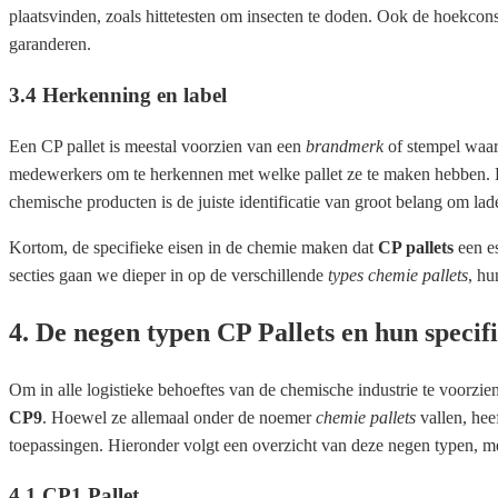
plaatsvinden, zoals hittetesten om insecten te doden. Ook de hoekconstr
garanderen.
3.4 Herkenning en label
Een CP pallet is meestal voorzien van een
brandmerk
of stempel waar
medewerkers om te herkennen met welke pallet ze te maken hebben. B
chemische producten is de juiste identificatie van groot belang om lade
Kortom, de specifieke eisen in de chemie maken dat
CP pallets
een es
secties gaan we dieper in op de verschillende
types chemie pallets
, hu
4. De negen typen CP Pallets en hun specifi
Om in alle logistieke behoeftes van de chemische industrie te voorzie
CP9
. Hoewel ze allemaal onder de noemer
chemie pallets
vallen, hee
toepassingen. Hieronder volgt een overzicht van deze negen typen, m
4.1 CP1 Pallet