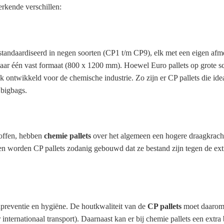
erkende verschillen:
standaardiseerd in negen soorten (CP1 t/m CP9), elk met een eigen afm
r één vast formaat (800 x 1200 mm). Hoewel Euro pallets op grote s
k ontwikkeld voor de chemische industrie. Zo zijn er CP pallets die idea
 bigbags.
toffen, hebben
chemie pallets
over het algemeen een hogere draagkrach
n worden CP pallets zodanig gebouwd dat ze bestand zijn tegen de extr
ndpreventie en hygiëne. De houtkwaliteit van de
CP pallets
moet daarom
 internationaal transport). Daarnaast kan er bij chemie pallets een extr