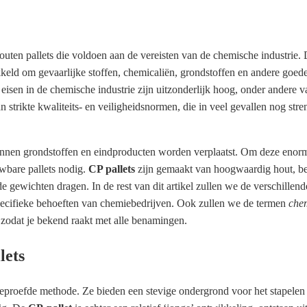
uten pallets die voldoen aan de vereisten van de chemische industrie.
kkeld om gevaarlijke stoffen, chemicaliën, grondstoffen en andere goed
De eisen in de chemische industrie zijn uitzonderlijk hoog, onder andere
strikte kwaliteits- en veiligheidsnormen, die in veel gevallen nog stren
tonnen grondstoffen en eindproducten worden verplaatst. Om deze enor
uwbare pallets nodig.
CP pallets
zijn gemaakt van hoogwaardig hout, b
e gewichten dragen. In de rest van dit artikel zullen we de verschillen
specifieke behoeften van chemiebedrijven. Ook zullen we de termen
chem
 zodat je bekend raakt met alle benamingen.
lets
n beproefde methode. Ze bieden een stevige ondergrond voor het stapele